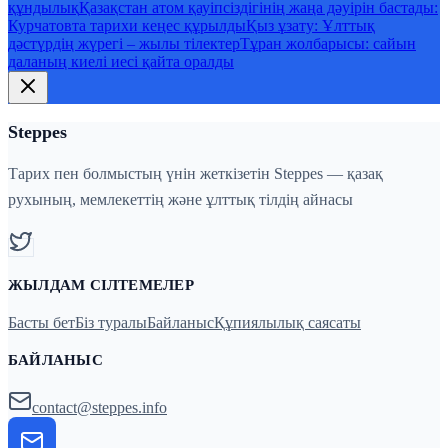
құндылық
Қазақстан атом қауіпсіздігінің жаңа дәуірін бастады:
Курчатовта тарихи кеңес құрылды
Қыз ұзату: Ұлттық
дәстүрдің жүрегі – жылы тілектер
Тұран жолбарысы: сайын
даланың киелі иесі қайта оралды
Steppes
Тарих пен болмыстың үнін жеткізетін Steppes — қазақ
рухының, мемлекеттің және ұлттық тілдің айнасы
ЖЫЛДАМ СІЛТЕМЕЛЕР
Басты бет
Біз туралы
Байланыс
Құпиялылық саясаты
БАЙЛАНЫС
contact@steppes.info