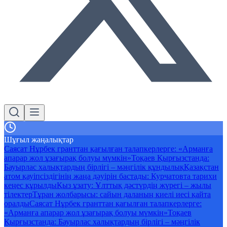
Шұғыл жаңалықтар
Саясат Нұрбек гранттан қағылған талапкерлерге: «Арманға
апарар жол ұзағырақ болуы мүмкін»
Тоқаев Қырғызстанда:
Бауырлас халықтардың бірлігі – мәңгілік құндылық
Қазақстан
атом қауіпсіздігінің жаңа дәуірін бастады: Курчатовта тарихи
кеңес құрылды
Қыз ұзату: Ұлттық дәстүрдің жүрегі – жылы
тілектер
Тұран жолбарысы: сайын даланың киелі иесі қайта
оралды
Саясат Нұрбек гранттан қағылған талапкерлерге:
«Арманға апарар жол ұзағырақ болуы мүмкін»
Тоқаев
Қырғызстанда: Бауырлас халықтардың бірлігі – мәңгілік