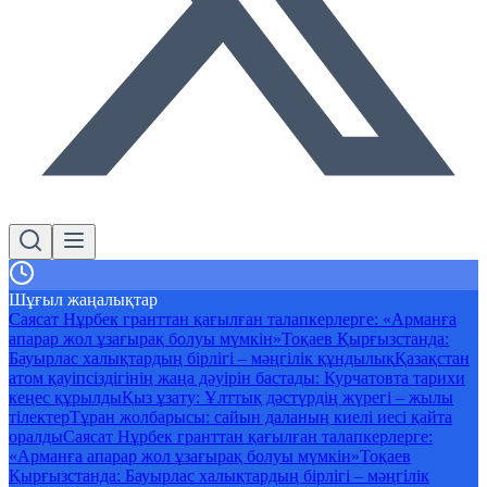
Шұғыл жаңалықтар
Саясат Нұрбек гранттан қағылған талапкерлерге: «Арманға
апарар жол ұзағырақ болуы мүмкін»
Тоқаев Қырғызстанда:
Бауырлас халықтардың бірлігі – мәңгілік құндылық
Қазақстан
атом қауіпсіздігінің жаңа дәуірін бастады: Курчатовта тарихи
кеңес құрылды
Қыз ұзату: Ұлттық дәстүрдің жүрегі – жылы
тілектер
Тұран жолбарысы: сайын даланың киелі иесі қайта
оралды
Саясат Нұрбек гранттан қағылған талапкерлерге:
«Арманға апарар жол ұзағырақ болуы мүмкін»
Тоқаев
Қырғызстанда: Бауырлас халықтардың бірлігі – мәңгілік