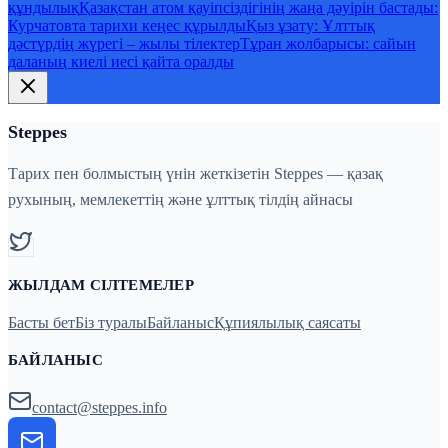
құндылық
Қазақстан атом қауіпсіздігінің жаңа дәуірін бастады:
Курчатовта тарихи кеңес құрылды
Қыз ұзату: Ұлттық
дәстүрдің жүрегі – жылы тілектер
Тұран жолбарысы: сайын
даланың киелі иесі қайта оралды
Steppes
Тарих пен болмыстың үнін жеткізетін Steppes — қазақ
рухының, мемлекеттің және ұлттық тілдің айнасы
ЖЫЛДАМ СІЛТЕМЕЛЕР
Басты бет
Біз туралы
Байланыс
Құпиялылық саясаты
БАЙЛАНЫС
contact@steppes.info