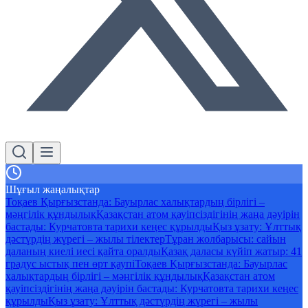
Шұғыл жаңалықтар
Тоқаев Қырғызстанда: Бауырлас халықтардың бірлігі –
мәңгілік құндылық
Қазақстан атом қауіпсіздігінің жаңа дәуірін
бастады: Курчатовта тарихи кеңес құрылды
Қыз ұзату: Ұлттық
дәстүрдің жүрегі – жылы тілектер
Тұран жолбарысы: сайын
даланың киелі иесі қайта оралды
Қазақ даласы күйіп жатыр: 41
градус ыстық пен өрт қаупі
Тоқаев Қырғызстанда: Бауырлас
халықтардың бірлігі – мәңгілік құндылық
Қазақстан атом
қауіпсіздігінің жаңа дәуірін бастады: Курчатовта тарихи кеңес
құрылды
Қыз ұзату: Ұлттық дәстүрдің жүрегі – жылы