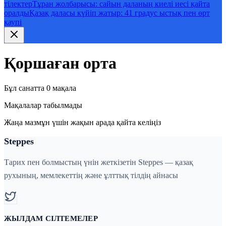
тілектер
Тұран жолбарысы: сайын даланың киелі иесі қайта
оралды
Қазақ даласы күйіп жатыр: 41 градус ыстық пен өрт
қаупі
Қоршаған орта
Бұл санатта 0 мақала
Мақалалар табылмады
Жаңа мазмұн үшін жақын арада қайта келіңіз
Steppes
Тарих пен болмыстың үнін жеткізетін Steppes — қазақ
рухының, мемлекеттің және ұлттық тілдің айнасы
ЖЫЛДАМ СІЛТЕМЕЛЕР