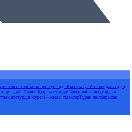
 Курчатовта тарихи кеңес құрылды
Қыз ұзату: Ұлттық дәстүрдің
н өрт қаупі
Тоқаев Қырғызстанда: Бауырлас халықтардың
ттық дәстүрдің жүрегі – жылы тілектер
Тұран жолбарысы: