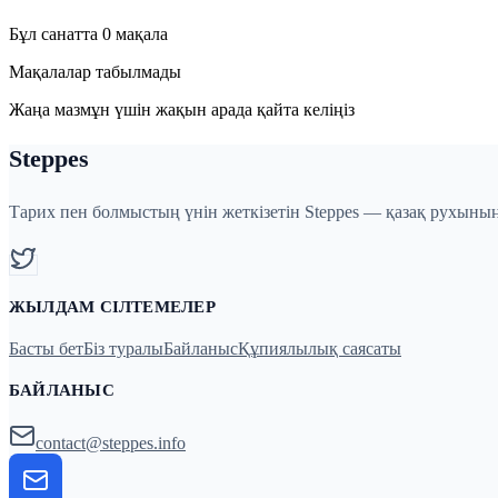
Бұл санатта 0 мақала
Мақалалар табылмады
Жаңа мазмұн үшін жақын арада қайта келіңіз
Steppes
Тарих пен болмыстың үнін жеткізетін Steppes — қазақ рухының
ЖЫЛДАМ СІЛТЕМЕЛЕР
Басты бет
Біз туралы
Байланыс
Құпиялылық саясаты
БАЙЛАНЫС
contact@steppes.info