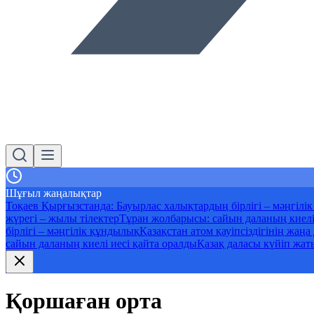
Шұғыл жаңалықтар
Тоқаев Қырғызстанда: Бауырлас халықтардың бірлігі – мәңгілі
жүрегі – жылы тілектер
Тұран жолбарысы: сайын даланың киелі
бірлігі – мәңгілік құндылық
Қазақстан атом қауіпсіздігінің жаң
сайын даланың киелі иесі қайта оралды
Қазақ даласы күйіп жаты
Қоршаған орта