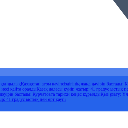
к құндылық
Қазақстан атом қауіпсіздігінің жаңа дәуірін бастады:
 иесі қайта оралды
Қазақ даласы күйіп жатыр: 41 градус ыстық пе
а дәуірін бастады: Курчатовта тарихи кеңес құрылды
Қыз ұзату: Ұл
р: 41 градус ыстық пен өрт қаупі