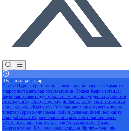
Шұғыл жаңалықтар
Саясат Нұрбек гранттан қағылған талапкерлерге: «Арманға
апарар жол ұзағырақ болуы мүмкін»
Тоқаев Қырғызстанда:
Бауырлас халықтардың бірлігі – мәңгілік құндылық
Қазақстан
атом қауіпсіздігінің жаңа дәуірін бастады: Курчатовта тарихи
кеңес құрылды
Қыз ұзату: Ұлттық дәстүрдің жүрегі – жылы
тілектер
Тұран жолбарысы: сайын даланың киелі иесі қайта
оралды
Саясат Нұрбек гранттан қағылған талапкерлерге:
«Арманға апарар жол ұзағырақ болуы мүмкін»
Тоқаев
Қырғызстанда: Бауырлас халықтардың бірлігі – мәңгілік