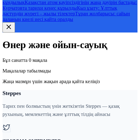
құндылық
Қазақстан атом қауіпсіздігінің жаңа дәуірін бастады:
Курчатовта тарихи кеңес құрылды
Қыз ұзату: Ұлттық
дәстүрдің жүрегі – жылы тілектер
Тұран жолбарысы: сайын
даланың киелі иесі қайта оралды
Өнер және ойын-сауық
Бұл санатта 0 мақала
Мақалалар табылмады
Жаңа мазмұн үшін жақын арада қайта келіңіз
Steppes
Тарих пен болмыстың үнін жеткізетін Steppes — қазақ
рухының, мемлекеттің және ұлттық тілдің айнасы