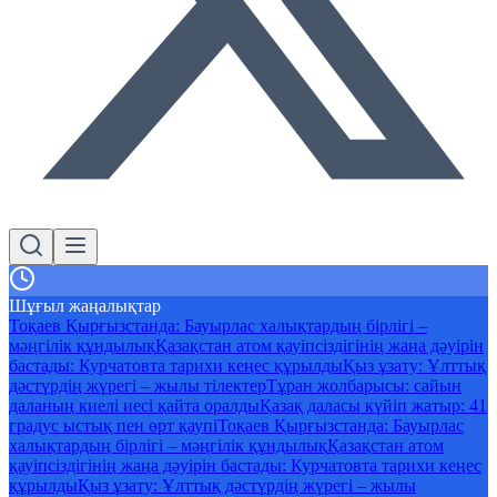
Шұғыл жаңалықтар
Тоқаев Қырғызстанда: Бауырлас халықтардың бірлігі –
мәңгілік құндылық
Қазақстан атом қауіпсіздігінің жаңа дәуірін
бастады: Курчатовта тарихи кеңес құрылды
Қыз ұзату: Ұлттық
дәстүрдің жүрегі – жылы тілектер
Тұран жолбарысы: сайын
даланың киелі иесі қайта оралды
Қазақ даласы күйіп жатыр: 41
градус ыстық пен өрт қаупі
Тоқаев Қырғызстанда: Бауырлас
халықтардың бірлігі – мәңгілік құндылық
Қазақстан атом
қауіпсіздігінің жаңа дәуірін бастады: Курчатовта тарихи кеңес
құрылды
Қыз ұзату: Ұлттық дәстүрдің жүрегі – жылы