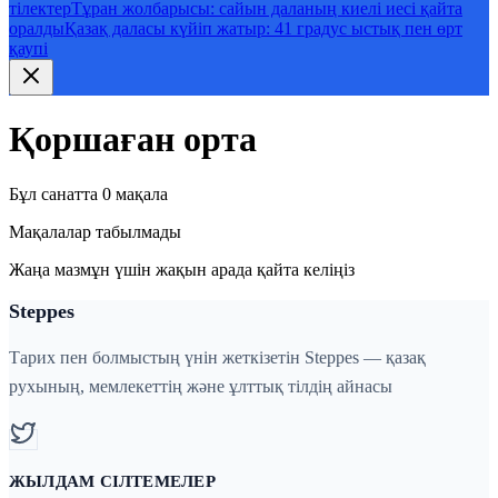
тілектер
Тұран жолбарысы: сайын даланың киелі иесі қайта
оралды
Қазақ даласы күйіп жатыр: 41 градус ыстық пен өрт
қаупі
Қоршаған орта
Бұл санатта 0 мақала
Мақалалар табылмады
Жаңа мазмұн үшін жақын арада қайта келіңіз
Steppes
Тарих пен болмыстың үнін жеткізетін Steppes — қазақ
рухының, мемлекеттің және ұлттық тілдің айнасы
ЖЫЛДАМ СІЛТЕМЕЛЕР